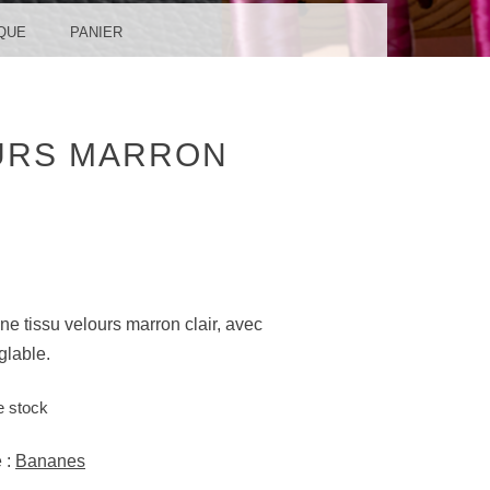
QUE
PANIER
OURS MARRON
e tissu velours marron clair, avec
glable.
e stock
 :
Bananes