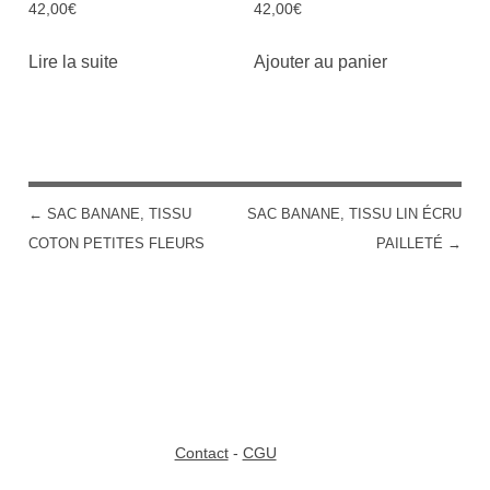
42,00
€
42,00
€
Lire la suite
Ajouter au panier
←
SAC BANANE, TISSU
SAC BANANE, TISSU LIN ÉCRU
POST NAVIGATION
COTON PETITES FLEURS
PAILLETÉ
→
Contact
-
CGU