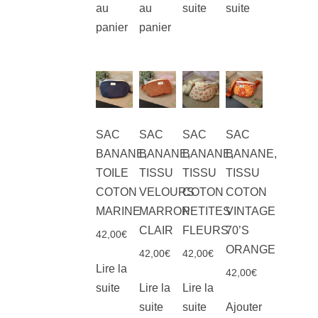
au
au
suite
suite
panier
panier
SAC
SAC
SAC
SAC
BANANE,
BANANE,
BANANE,
BANANE,
TOILE
TISSU
TISSU
TISSU
COTON
VELOURS
COTON
COTON
MARINE
MARRON
PETITES
VINTAGE
CLAIR
FLEURS
70’S
42,00
€
ORANGE
42,00
€
42,00
€
Lire la
42,00
€
suite
Lire la
Lire la
suite
suite
Ajouter