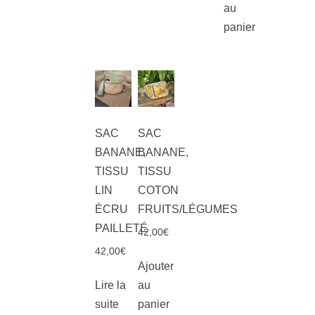
au
panier
SAC
SAC
BANANE,
BANANE,
TISSU
TISSU
LIN
COTON
ÉCRU
FRUITS/LÉGUMES
PAILLETÉ
42,00
€
42,00
€
Ajouter
Lire la
au
suite
panier