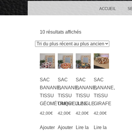
MENU
SKIP TO CONTENT
ACCUEIL
S
10 résultats affichés
SAC
SAC
SAC
SAC
BANANE,
BANANE,
BANANE,
BANANE,
TISSU
TISSU
TISSU
TISSU
GÉOMÉTRIQUE
OMBRELLES
JUNGLE
GIRAFE
42,00
€
42,00
€
42,00
€
42,00
€
Ajouter
Ajouter
Lire la
Lire la