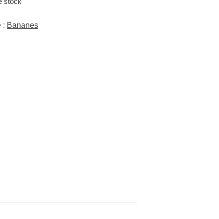
e stock
 :
Bananes