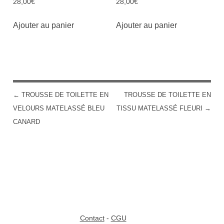
28,00
€
28,00
€
Ajouter au panier
Ajouter au panier
←
TROUSSE DE TOILETTE EN
TROUSSE DE TOILETTE EN
POST NAVIGATION
VELOURS MATELASSÉ BLEU
TISSU MATELASSÉ FLEURI
→
CANARD
Contact
-
CGU