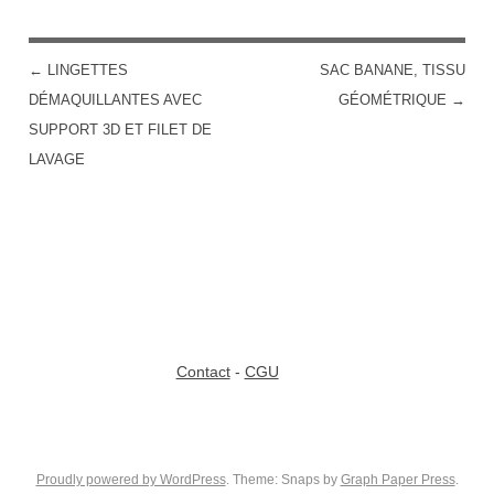
←
LINGETTES
SAC BANANE, TISSU
POST NAVIGATION
DÉMAQUILLANTES AVEC
GÉOMÉTRIQUE
→
SUPPORT 3D ET FILET DE
LAVAGE
Contact
-
CGU
Proudly powered by WordPress
. Theme: Snaps by
Graph Paper Press
.