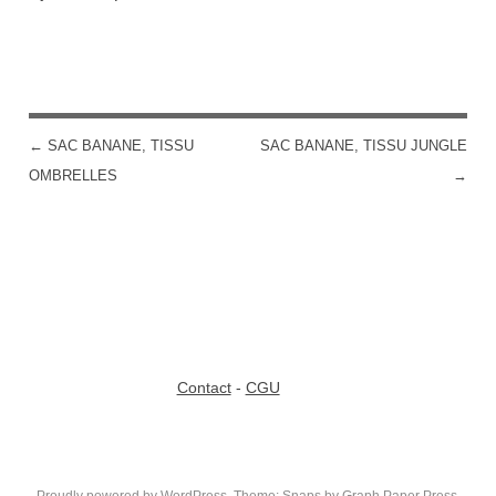
←
SAC BANANE, TISSU
SAC BANANE, TISSU JUNGLE
POST NAVIGATION
OMBRELLES
→
Contact
-
CGU