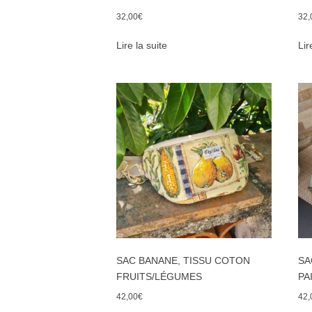
32,00
€
32,
Lire la suite
Lir
SAC BANANE, TISSU COTON
SA
FRUITS/LÉGUMES
PA
42,00
€
42,