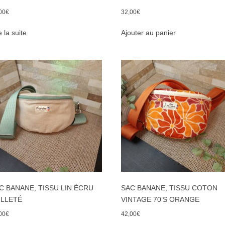
00
€
32,00
€
e la suite
Ajouter au panier
C BANANE, TISSU LIN ÉCRU
SAC BANANE, TISSU COTON
ILLETÉ
VINTAGE 70’S ORANGE
00
€
42,00
€