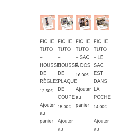
FICHE
FICHE
FICHE
FICHE
TUTO
TUTO
TUTO
TUTO
–
–
– SAC
– LE
HOUSSE
HOUSSE
À DOS
SAC
DE
DE
EST
16,00
€
RÈGLES
PLAQUE
DANS
Ajouter
DE
LA
12,50
€
au
COUPE
POCHE
Ajouter
panier
15,00
€
14,00
€
au
panier
Ajouter
Ajouter
au
au