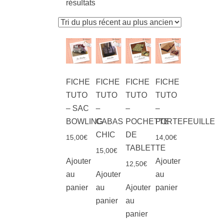
résultats
FICHE
FICHE
FICHE
FICHE
TUTO
TUTO
TUTO
TUTO
– SAC
–
–
–
BOWLING
CABAS
POCHETTE
PORTEFEUILLE
CHIC
DE
15,00
€
14,00
€
TABLETTE
15,00
€
Ajouter
Ajouter
12,50
€
au
Ajouter
au
panier
au
Ajouter
panier
panier
au
panier