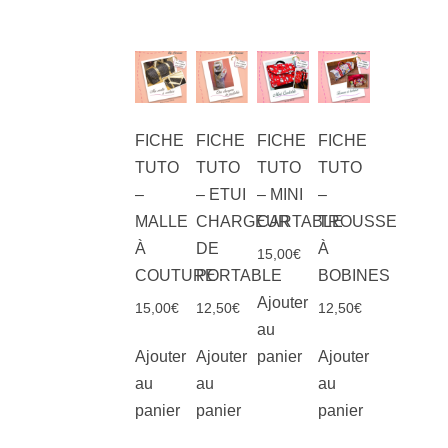
FICHE
FICHE
FICHE
FICHE
TUTO
TUTO
TUTO
TUTO
–
– ETUI
– MINI
–
MALLE
CHARGEUR
CARTABLE
TROUSSE
À
DE
À
15,00
€
COUTURE
PORTABLE
BOBINES
Ajouter
15,00
€
12,50
€
12,50
€
au
Ajouter
Ajouter
panier
Ajouter
au
au
au
panier
panier
panier